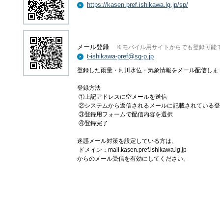
https://kasen.pref.ishikawa.lg.jp/sp/
メール登録
※モバイル用サイトからでも登録可能
t-ishikawa-pref@sg-p.jp
登録した雨量・河川水位・気象情報をメール配信しま
登録方法
①上記アドレスに空メールを送信
②システムから返信されるメールに記載されている登
③登録用フォームで配信内容を選択
④登録完了
迷惑メール対策を設定している方は、
ドメイン：mail.kasen.pref.ishikawa.lg.jp
からのメール受信を有効にしてください。