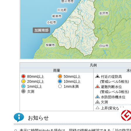
凡例
雨量
水
80mm以上
50mm以上
付近の堤防高
20mm以上
10mm以上
(警戒レベル5相当)
1mm以上
1mm未満
避難判断水位
欠測
(警戒レベル3相当)
水防団待機水位
欠測
上昇(変化なし)
お知らせ
表示に時間がかかる場合は、同様の情報が確認できる「川の防災