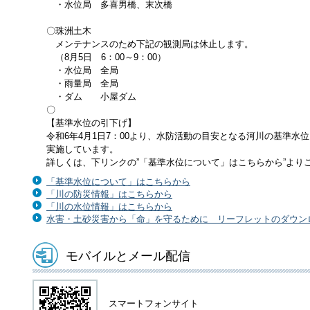
・水位局 多喜男橋、末次橋
〇珠洲土木
メンテナンスのため下記の観測局は休止します。
（8月5日 6：00～9：00）
・水位局 全局
・雨量局 全局
・ダム 小屋ダム
〇
【基準水位の引下げ】
令和6年4月1日7：00より、水防活動の目安となる河川の基準水
実施しています。
詳しくは、下リンクの”「基準水位について」はこちらから”より
「基準水位について」はこちらから
「川の防災情報」はこちらから
「川の水位情報」はこちらから
水害・土砂災害から「命」を守るために リーフレットのダウン
モバイルとメール配信
スマートフォンサイト