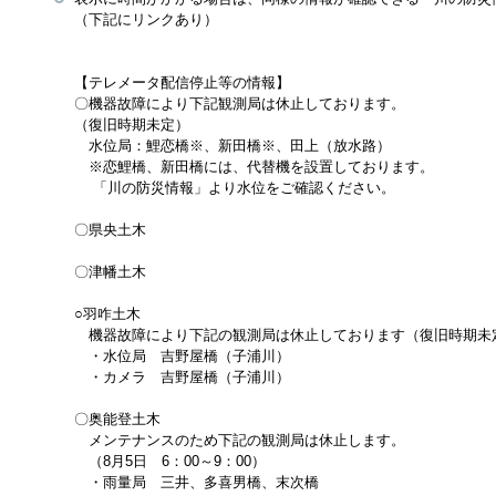
（下記にリンクあり）
【テレメータ配信停止等の情報】
〇機器故障により下記観測局は休止しております。
（復旧時期未定）
水位局：鯉恋橋※、新田橋※、田上（放水路）
※恋鯉橋、新田橋には、代替機を設置しております。
「川の防災情報」より水位をご確認ください。
〇県央土木
〇津幡土木
○羽咋土木
機器故障により下記の観測局は休止しております（復旧時期未
・水位局 吉野屋橋（子浦川）
・カメラ 吉野屋橋（子浦川）
〇奥能登土木
メンテナンスのため下記の観測局は休止します。
（8月5日 6：00～9：00）
・雨量局 三井、多喜男橋、末次橋