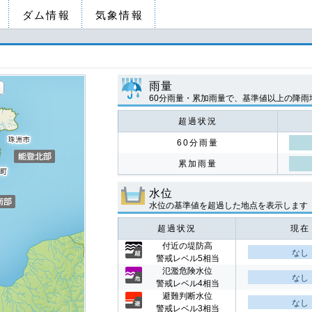
ダム情報
気象情報
雨量
60分雨量・累加雨量で、基準値以上の降雨
超過状況
60分雨量
累加雨量
水位
水位の基準値を超過した地点を表示します
超過状況
現在
付近の堤防高
なし
警戒レベル5相当
氾濫危険水位
なし
警戒レベル4相当
避難判断水位
なし
警戒レベル3相当