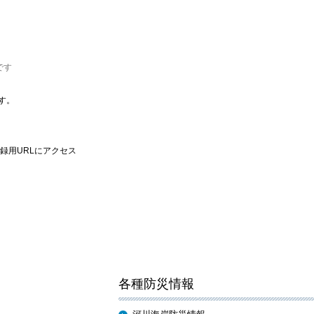
です
す。
録用URLにアクセス
各種防災情報