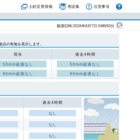
土砂災害情報
用語集
注意事項
観測日時:2026年8月7日 04時50分
地点の有無を表示します。
現在
過去4時間
50mm超過なし
50mm超過なし
80mm超過なし
80mm超過なし
過去4時間
なし
なし
なし