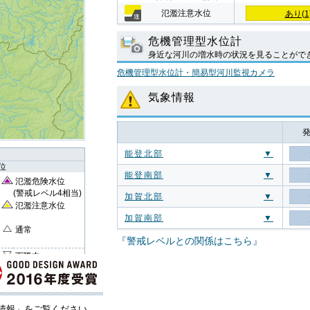
氾濫注意水位
あり(1
危機管理型水位計
身近な河川の増水時の状況を見ることがで
危機管理型水位計・簡易型河川監視カメラ
気象情報
能登北部
▼
位
能登南部
▼
氾濫危険水位
(警戒レベル4相当)
加賀北部
▼
氾濫注意水位
加賀南部
▼
通常
『警戒レベルとの関係はこちら』
下降中
情報」をご覧ください。