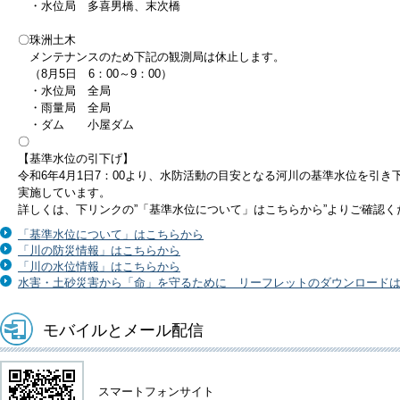
・水位局 多喜男橋、末次橋
〇珠洲土木
メンテナンスのため下記の観測局は休止します。
（8月5日 6：00～9：00）
・水位局 全局
・雨量局 全局
・ダム 小屋ダム
〇
【基準水位の引下げ】
令和6年4月1日7：00より、水防活動の目安となる河川の基準水位を引き
実施しています。
詳しくは、下リンクの”「基準水位について」はこちらから”よりご確認く
「基準水位について」はこちらから
「川の防災情報」はこちらから
「川の水位情報」はこちらから
水害・土砂災害から「命」を守るために リーフレットのダウンロード
モバイルとメール配信
スマートフォンサイト