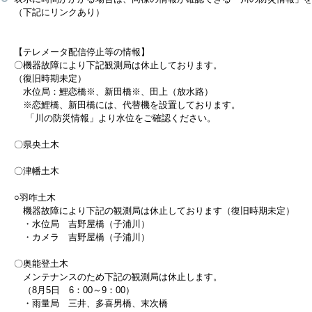
（下記にリンクあり）
【テレメータ配信停止等の情報】
〇機器故障により下記観測局は休止しております。
（復旧時期未定）
水位局：鯉恋橋※、新田橋※、田上（放水路）
※恋鯉橋、新田橋には、代替機を設置しております。
「川の防災情報」より水位をご確認ください。
〇県央土木
〇津幡土木
○羽咋土木
機器故障により下記の観測局は休止しております（復旧時期未定）
・水位局 吉野屋橋（子浦川）
・カメラ 吉野屋橋（子浦川）
〇奥能登土木
メンテナンスのため下記の観測局は休止します。
（8月5日 6：00～9：00）
・雨量局 三井、多喜男橋、末次橋