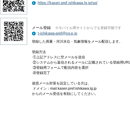
https://kasen.pref.ishikawa.lg.jp/sp/
メール登録
※モバイル用サイトからでも登録可能です
t-ishikawa-pref@sg-p.jp
登録した雨量・河川水位・気象情報をメール配信します。
登録方法
①上記アドレスに空メールを送信
②システムから返信されるメールに記載されている登録用UR
③登録用フォームで配信内容を選択
④登録完了
迷惑メール対策を設定している方は、
ドメイン：mail.kasen.pref.ishikawa.lg.jp
からのメール受信を有効にしてください。