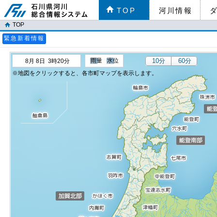
TOP
河川情報
TOP
緊急新着情報
雨量
水位
10分
60分
8月 8日 3時20分
地図をクリックすると、各市町マップを表示します。