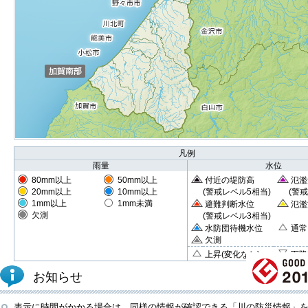
凡例
雨量
水位
80mm以上
50mm以上
付近の堤防高
氾濫
20mm以上
10mm以上
(警戒レベル5相当)
(警
1mm以上
1mm未満
避難判断水位
氾濫
欠測
(警戒レベル3相当)
水防団待機水位
通常
欠測
上昇(変化なし)
下降
お知らせ
表示に時間がかかる場合は、同様の情報が確認できる「川の防災情報」