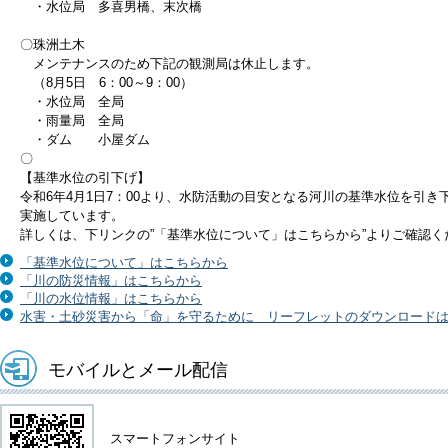
・水位局 多喜男橋、末次橋
〇珠洲土木
メンテナンスのため下記の観測局は休止します。
（8月5日 6：00～9：00）
・水位局 全局
・雨量局 全局
・ダム 小屋ダム
〇
【基準水位の引下げ】
令和6年4月1日7：00より、水防活動の目安となる河川の基準水位を引き
実施しています。
詳しくは、下リンクの”「基準水位について」はこちらから”よりご確認く
「基準水位について」はこちらから
「川の防災情報」はこちらから
「川の水位情報」はこちらから
水害・土砂災害から「命」を守るために リーフレットのダウンロード
モバイルとメール配信
スマートフォンサイト