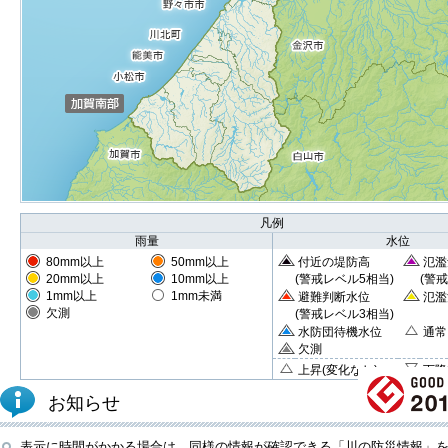
凡例
雨量
水位
80mm以上
50mm以上
付近の堤防高
氾濫
20mm以上
10mm以上
(警戒レベル5相当)
(警
1mm以上
1mm未満
避難判断水位
氾濫
欠測
(警戒レベル3相当)
水防団待機水位
通常
欠測
上昇(変化なし)
下降
お知らせ
表示に時間がかかる場合は、同様の情報が確認できる「川の防災情報」