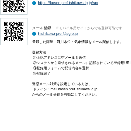
https://kasen.pref.ishikawa.lg.jp/sp/
メール登録
※モバイル用サイトからでも登録可能です
t-ishikawa-pref@sg-p.jp
登録した雨量・河川水位・気象情報をメール配信します。
登録方法
①上記アドレスに空メールを送信
②システムから返信されるメールに記載されている登録用UR
③登録用フォームで配信内容を選択
④登録完了
迷惑メール対策を設定している方は、
ドメイン：mail.kasen.pref.ishikawa.lg.jp
からのメール受信を有効にしてください。