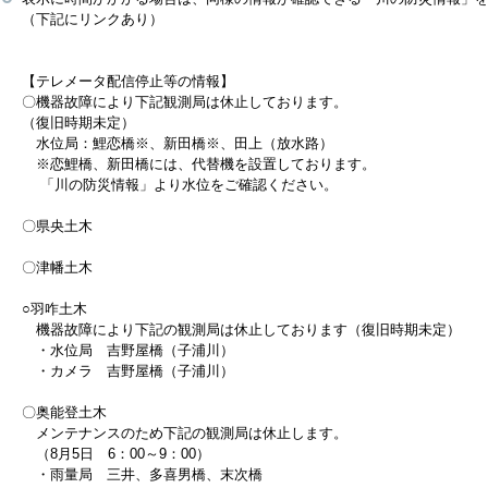
（下記にリンクあり）
【テレメータ配信停止等の情報】
〇機器故障により下記観測局は休止しております。
（復旧時期未定）
水位局：鯉恋橋※、新田橋※、田上（放水路）
※恋鯉橋、新田橋には、代替機を設置しております。
「川の防災情報」より水位をご確認ください。
〇県央土木
〇津幡土木
○羽咋土木
機器故障により下記の観測局は休止しております（復旧時期未定）
・水位局 吉野屋橋（子浦川）
・カメラ 吉野屋橋（子浦川）
〇奥能登土木
メンテナンスのため下記の観測局は休止します。
（8月5日 6：00～9：00）
・雨量局 三井、多喜男橋、末次橋