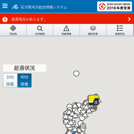
石川県河川総合情報システム
超過地点があります。
現在地
住所検索
気象情報
概況切替
超過状況
超過状況
10分
60分
雨量
雨量